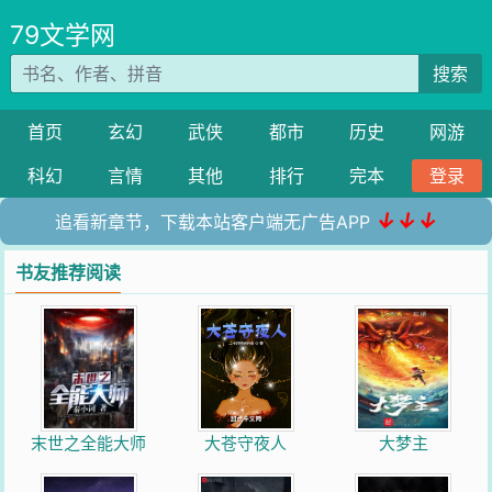
79文学网
搜索
首页
玄幻
武侠
都市
历史
网游
科幻
言情
其他
排行
完本
登录
↓↓↓
追看新章节，下载本站客户端无广告APP
书友推荐阅读
末世之全能大师
大苍守夜人
大梦主