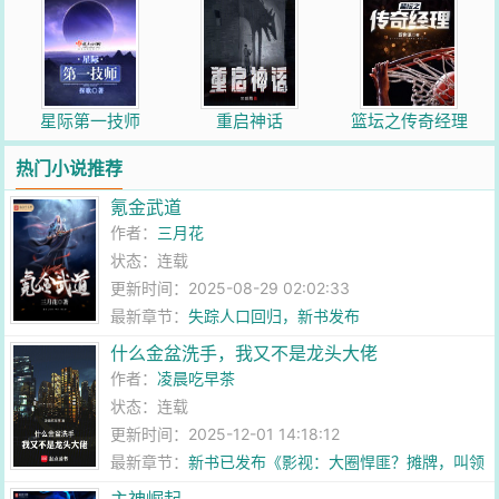
星际第一技师
重启神话
篮坛之传奇经理
热门小说推荐
氪金武道
作者：
三月花
状态：连载
更新时间：2025-08-29 02:02:33
最新章节：
失踪人口回归，新书发布
什么金盆洗手，我又不是龙头大佬
作者：
凌晨吃早茶
状态：连载
更新时间：2025-12-01 14:18:12
最新章节：
新书已发布《影视：大圈悍匪？摊牌，叫领
导》