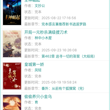
主神崛起
作者：
文抄公
状态：完本
更新时间：2025-08-22 17:16:56
最新章节：
完本感言兼推荐新书逍遥梦路
开局一元秒杀满级拔刀术
作者：
林中小木屋
状态：完本
更新时间：2025-09-23 16:26:08
最新章节：
第462章 追寻一切的答案（大结局）
皇城第一娇
作者：
凤轻
状态：完本
更新时间：2025-08-19 19:58:24
最新章节：
番外：从前有个狐狸窝（完）
偷偷养只小金乌
作者：
育
状态：完本