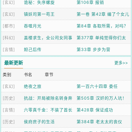
[玄幻]
什么好人
诡秘：失序螺旋
第106章 报销
[玄幻]
镇妖司第一苟王
第一卷 第42章 编了个女儿
[都市]
吞噬月光
国故事，虎妖全信了
第84章 各取所需，对吗？
[科幻]
盖楼求生，全公司女同事
第377章 单纯觉得你们太
[言情]
求我带飞
妲己后传
菜
第33章 步步为营
最新更新
更多>>
类别
书名
章节
[玄幻]
绝夜之旅
第一百六十四章 委任
[历史]
抗战：开局被除名转身奔
第505章 汉奸的万人坑！
[言情]
红军
六零真千金：不装了首长
脱下伪军皮，老子还要当
第428章 保证成功
[历史]
请我看诊
侯府庶子的生活
八路！
第384章 老太太的丧仪