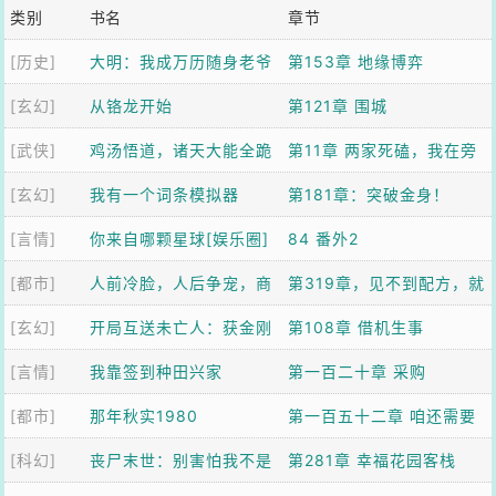
类别
书名
章节
[历史]
大明：我成万历随身老爷
第153章 地缘博弈
[玄幻]
爷了？
从铬龙开始
第121章 围城
[武侠]
鸡汤悟道，诸天大能全跪
第11章 两家死磕，我在旁
[玄幻]
了
我有一个词条模拟器
边吃瓜升级
第181章：突破金身！
[言情]
你来自哪颗星球[娱乐圈]
84 番外2
[都市]
人前冷脸，人后争宠，商
第319章，见不到配方，就
[玄幻]
队他日日求复婚
开局互送未亡人：获金刚
让她陪葬
第108章 借机生事
[言情]
不坏神功
我靠签到种田兴家
第一百二十章 采购
[都市]
那年秋实1980
第一百五十二章 咱还需要
[科幻]
丧尸末世：别害怕我不是
做假账吗？
第281章 幸福花园客栈