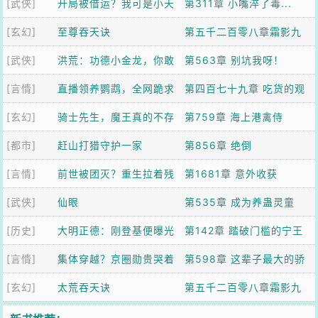
[武侠]
开局被借运？我可是小天
第311章 小嘴淬了毒...
[玄幻]
师啊！
至尊吞天诀
第五千二百零八章霜影九
[武侠]
洪荒：功德小金龙，你敢
天
第563章 别坑我呀！
[言情]
碰我？
直播领养鹦鹉，全网跪求
第四百七十九章 吃货的观
[玄幻]
我卖异宠
骑士先生，魔王真的不存
察力
第759章 海上港禽侍
[都市]
在啊
赶山打猎守护一家
第856章 绝倒
[言情]
前世被团灭？重生拉着残
第1681章 意外收获
[武侠]
王入洞房
仙眼
第535章 成为养蛊灵童
[历史]
大明正德：刚登基便曝光
第142章 踏破门槛的宁王
[言情]
文官弑君
集体穿越？京圈勋贵哭着
府与安化王府
第598章 这辈子最大的骄
[玄幻]
抱我大腿
太荒吞天诀
傲
第五千二百零八章霜影九
天