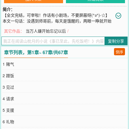
简介：
【全文完结，可宰啦！作话有小剧场，不要屏蔽呀(^з^)-☆】
本文一句话：没遇到师哥前，每天是饿醒的，两眼一睁就开始
写遗书，一个月能写六十封T^T人设：很好养活，反差感很大的作
其它作品：
当万人嫌开始忘记以后
/
精，但“饿死鬼”受&很爱投喂，大//胸肌温柔daddy，且“人间厨神”攻文
案：因为任性离家出走引发众怒，小少爷祝渝被送至英国留学，连带
复制分享
着生活费一起被管控。在这人生地不熟的地方，祝渝又不会做饭，一
日三餐只好循着学校食堂来，而英国的饭菜明显不合从小在国内长大
章节列表，第1章~ 67章/共67章
倒序
的祝渝胃口。于是短短三个月，祝渝直接饿瘦了十多斤，为了解馋，
他追更了一位字母站的美食教学博主。某一天，公寓搬来了一位新邻
1 赌气
居。而那天晚上，他照例点开了直播，发现博主在做黄焖鸡米饭。与
此同时房间也飘过了黄焖鸡的香味，房间打鼾的猫循着香味跑了出
2 蹭饭
去。祝渝追出去发现香味来自他的新邻居家里，祝渝只敢闻闻味，脚
边的猫却突然疯狂抓挠着邻居家的门，边挠边叫。吓得祝渝跪在地上
3 见过
去抱猫，门却打开了。开门的是一个系着围裙，长相清俊，倒三角身
材，有着健硕的胸肌的男人，黄焖鸡的香味扑面而来，祝渝差点被香
4 请求
晕了过去。看见了男人手上的痣和围裙的样式，祝渝：？这人不正是
他追更的美食博主吗！他两眼一润，把怀里的猫举了起来，呜咽：“求
5 支援
你了，赏我们父子俩一口饭吃吧，我们什么都可以做的！！”被抱起来
的猫也湿润了眼睛，“喵。”柏沉：……你要不先，起来？事后据柏沉
6 礼物
回忆，他从没见过饿成这样的人……和猫。一碗普普通通的黄焖鸡米