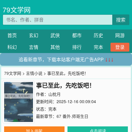
79文学网
搜索
首页
玄幻
武侠
都市
历史
网游
科幻
言情
其他
排行
完本
登录
追看新章节，下载本站客户端无广告APP
↓↓↓
79文学网
>
言情小说
> 事已至此，先吃饭吧！
事已至此，先吃饭吧！
作者：
山枕月
更新时间：2025-12-16 00:09:04
状态：完本
最新章节：
67 番外.师哥生日
加入书架
点击阅读