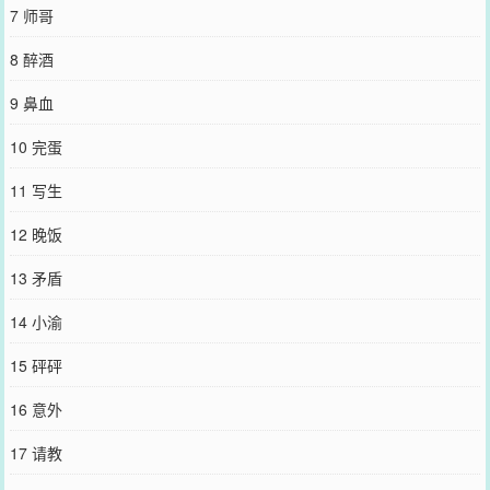
饭，人边吃边哭，猫边吃边叫……——在因为心理问题休学的两年
7 师哥
里，柏（bai）沉自学做饭并且开始在网上发布美食制作教程，同时也
渐渐生出了一种投喂美食的心理。他将这件事埋在了心底。直到复学
8 醉酒
的第三天夜里，一个漂亮的粉发青年敲开了他的门……从此这种心理
得到了极大的满足。小剧场1：察觉到祝渝是自己的粉丝以后，他在祝
9 鼻血
渝的账号发现了对方的择偶标准。于是后来——“祝渝同学，我有厨师
证，可以变着花样给你做菜。我爸是钻石王老五，我是他唯一的继承
10 完蛋
人，你完全可以不用出去工作。我有自己的别墅，婚后你可以睡到下
午三点。我身体健康，无不良嗜好，周周健身，这是我的体检报告。
11 写生
你不想孝敬公婆也可以……”说完，柏沉打开手机播放了一段语音，那
是他妈妈发来的。“他不用孝敬公婆！他要实在介意我们，我们可以去
12 晚饭
流浪。”妈妈说。于是柏沉接话：“所以你可以和我交往吗？”祝渝嘴里
的红烧肉掉了下来：诶？小剧场2：两人因为一点小事吵了架。柏沉做
13 矛盾
了糕点去找祝渝和好。祝渝生气问：“你来干嘛？”柏沉：“道歉。”于是
祝渝：“对不起。糕点可以给我了吧。”柏沉：？#事已至此，先吃饭
14 小渝
吧！#好多烦心事啊，不如先吃饭吧！#被表白了？有点激动，吃口饭
压压。#被压在床上气都喘不匀的时候，他：哥哥，明天想吃梅菜扣
15 砰砰
肉……碎碎念：1.1v1，双洁，he，封面是祝渝，大图可见大眼@晋江
山枕月。2.没什么雷点，都市小甜饼，文案修了一下，梗没变，放心
16 意外
食用。3.攻是那种很理性的，大乃肌肉（比划）贤惠，很会做饭（各
种意义上）的攻！【PS：大乃！男人最好的医美！！！！】
17 请教
您要是觉得《
事已至此，先吃饭吧！
》还不错的话请不要忘记向您QQ
群和微博微信里的朋友推荐哦！