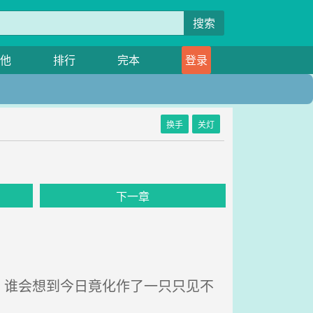
搜索
他
排行
完本
登录
换手
关灯
下一章
谁会想到今日竟化作了一只只见不