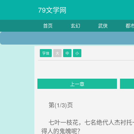
79文学网
首页
玄幻
武侠
都
字体
大
中
小
上一章
第(1/3)页
七叶一枝花，七名绝代人杰衬托一
得人的鬼魄呢？