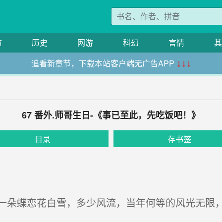
市
历史
网游
科幻
言情
其
追看新章节，下载本站客户端无广告APP
↓↓↓
67 番外.师哥生日-《事已至此，先吃饭吧！》
目录
存书签
朵蝶恋花白雪，多少风流，当年何等的风光无限，