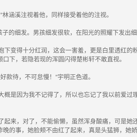
”林涵溪注视着他，同样接受着他的注视。
孩子的细发。男孩细发很软，在阳光的照耀下发出细
下变得十分红润，这会一害羞，更是白里透红的粉
领口下，若隐若现的浑圆闪得楚彬轩不敢直视。
好款待，不可怠慢！”宇明正色道。
概是因为我不记得了，所以也忘记了我以前爱过理
起来，对了，不能偷懒，虽然浑身酸痛，可是她还
昨晚的事，她脸颊不由红了起来，真是头猛狮，她