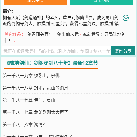
简介：
拥有天赋【剑道通神】的孟凡，重生到修仙世界，成为蜀山剑
派的剑阁守剑人。触摸到“七星剑”，获得七星剑诀。触摸到“镇
妖剑”，获得斩妖剑意。触摸到“伏羲剑”，获得伏羲神体。……在剑阁
其它作品：
剑冢闭关百年，剑出仙人跪
/
玄幻世界：开局陆地神
守剑的这些年。有出生卑微的乞丐，千辛万苦来剑阁求剑，经孟凡指
仙！
/
点，修成名动天下的降龙尊者！有皇朝公主来剑阁撒野，经过孟凡的
调教，成为当世女帝！有魔道魔子前来剑阁盗剑，被孟凡教训后怀恨
复制分享
在心，欲有朝一日寻孟凡报仇！有佛门弃徒到剑阁养剑，一朝顿悟，
半魔半佛，成就当世唯一一尊魔佛！……八十年后，妖魔入侵，锁妖
《陆地剑仙：剑阁守剑八十年》最新12章节
塔坍塌，蜀山大乱！早已修成陆地剑仙的孟凡，缓缓走出剑阁。“我有
一剑，可降妖，除魔，诛仙，斩神，灭佛，通天，彻地！”
第一千八十九章 须弥山，邪佛
您要是觉得《
陆地剑仙：剑阁守剑八十年
》还不错的话请不要忘记向
您QQ群和微博微信里的朋友推荐哦！
第一千八十八章 封印，灵山的消息
第一千八十七章 佛门，灵山
第一千八十七章 龙弟刚刚太大声了
第一千八十六章 鸿清？
第一千八十五章 小友，我等你很久了