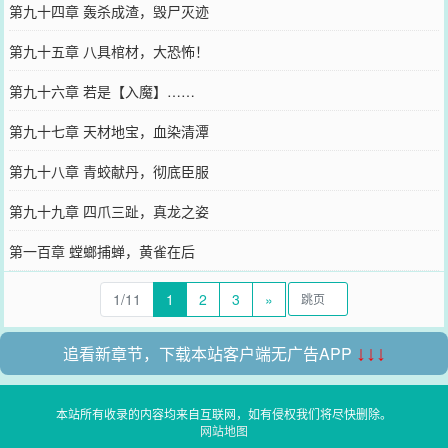
第九十四章 轰杀成渣，毁尸灭迹
第九十五章 八具棺材，大恐怖！
第九十六章 若是【入魔】……
第九十七章 天材地宝，血染清潭
第九十八章 青蛟献丹，彻底臣服
第九十九章 四爪三趾，真龙之姿
第一百章 螳螂捕蝉，黄雀在后
1/11
1
2
3
»
追看新章节，下载本站客户端无广告APP
↓↓↓
本站所有收录的内容均来自互联网，如有侵权我们将尽快删除。
网站地图