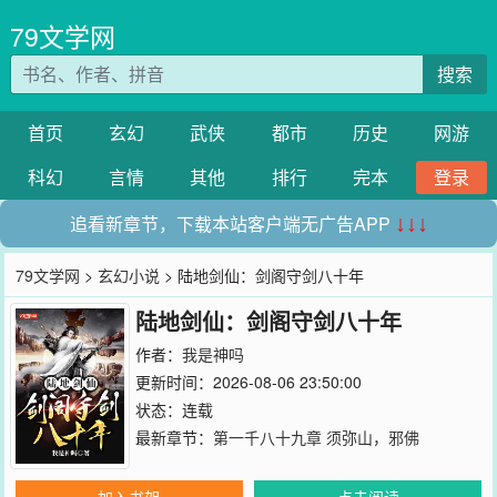
79文学网
搜索
首页
玄幻
武侠
都市
历史
网游
科幻
言情
其他
排行
完本
登录
追看新章节，下载本站客户端无广告APP
↓↓↓
79文学网
>
玄幻小说
> 陆地剑仙：剑阁守剑八十年
陆地剑仙：剑阁守剑八十年
作者：
我是神吗
更新时间：2026-08-06 23:50:00
状态：连载
最新章节：
第一千八十九章 须弥山，邪佛
加入书架
点击阅读