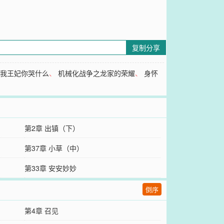
复制分享
叫我王妃你哭什么
、
机械化战争之龙家的荣耀
、
身怀
第2章 出镇（下）
第37章 小草（中）
第33章 安安妙妙
倒序
第4章 召见