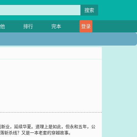
搜索
他
排行
完本
登录
创新业，延续华夏。道理上是如此，但永和五年，公
跌落斩杀线？又是一本老套的穿越故事。