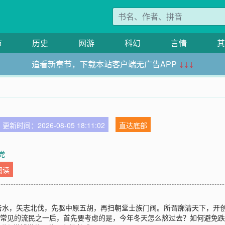
市
历史
网游
科幻
言情
其
追看新章节，下载本站客户端无广告APP
↓↓↓
更新时间：2026-08-05 18:11:02
直达底部
党
阅读
击水，矢志北伐，先驱中原五胡，再扫朝堂士族门阀。所谓廓清天下，开
最常见的流民之一后，首先要考虑的是，今年冬天怎么熬过去？如何避免