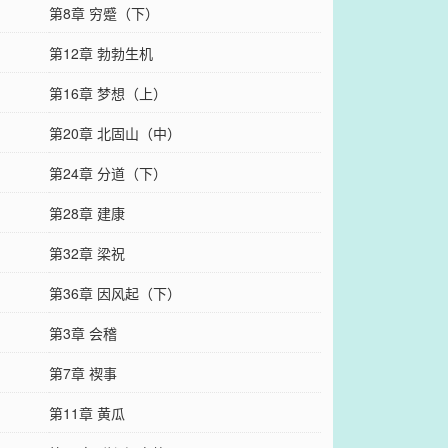
第8章 穷蹙（下）
第12章 勃勃生机
第16章 梦想（上）
第20章 北固山（中）
第24章 分道（下）
第28章 建康
第32章 梁祝
第36章 因风起（下）
第3章 会稽
第7章 禊事
第11章 黄瓜