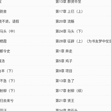
言
第13章 群贤毕至
 割舍
第17章 上巳（上）
烧不退，请假
第20章 流觞
 马头（中）
第24章 马头（下）
 栖霞
第28章 征辟（上）（为书友梦中仗
 都令史
子出生送祝福）
第1章 奔走
藕汤
第5章 鸡子
 白羊（下）
第9章 项目
 不急（下）
第13章 急了
 射柳（下）
第17章 射柳（续）
 归去来兮
第21章 贤王
 范汪
第24章 登石头