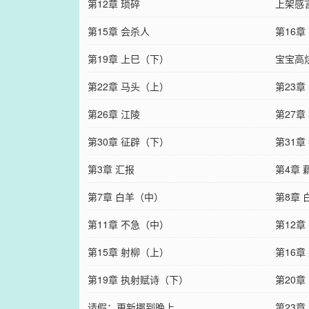
第12章 琐碎
上架感
第15章 会杀人
第16章
第19章 上巳（下）
宝宝高
第22章 马头（上）
第23章
第26章 江陵
第27章
第30章 征辟（下）
第31章
第3章 汇报
第4章 
第7章 白羊（中）
第8章
第11章 不急（中）
第12章
第15章 射柳（上）
第16章
第19章 执射赋诗（下）
第20章
请假：更新挪到晚上
第23章