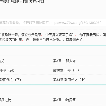
Q群和微博微信里的朋友推荐哦！
丫鬟孕肚一显，满京权贵跪舔
、
今天复兴汉室了吗？
、
你不娶我另嫁，
冒险综艺当团宠
、
白月光重生当自己替身后，京城翻天了
、
勾兑
第3章 二郡太守
 小草（完）
第38章 小草（下）
 取而代之（下）
第34章 取而代之（上）
织屩之徒
第3章 中流挥桨