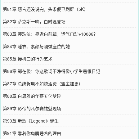
第81章 感言还没说完，头条便已刷屏（5K）
第82章 萨克斯一响，白时温登场
第83章 裴珠泫：靠近白前辈，运气自动+10086？
第84章 睡衣、素颜与隔壁座位的她
第85章 接机口的行为艺术
第86章 郑在俊：你这歌词干净得像小学生暑假日记
第87章 总统贺电不如烧酒烫（盟主加更）
第88章 白恩雅的年薪五亿梦碎
第89章 影帝的凡尔赛祛魅现场
第90章 新歌《Legend》诞生
第91章 靠着你肩膀睡着的理由