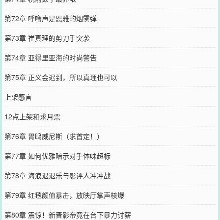
第72章 呼噜声是恩雅的烟雾弹
第73章 崔真理的剪刀手突袭
第74章 亚得里亚海的时尚警告
第75章 正义会迟到，所以真理也可以
上架感言
12点上架和求月票
第76章 胃鸣威尼斯（求首定！）
第77章 如何优雅暗示对手体味超标
第78章 海浪退退乐与影评人冲冲战
第79章 红毯颜值暴击，放映厅掌声核爆
第80章 震惊！新晋影帝竟在台下暴力讨薪