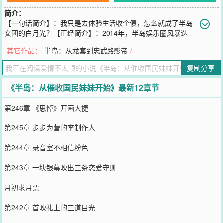
简介：
【一句话简介】：我只是去体验生活收个债，怎么就成了半岛
女团的白月光？【正经简介】：2014年，半岛娱乐圈风暴迭
起，顶流退团、神颜抑郁、全网黑暴。三十多岁的灵魂在二十二岁的
其它作品：
半岛：从龙套到忠武路影帝
/
糊咖爱豆体内苏醒。白时温决定换个活法。为了演好独立电影里的底
层人渣，他穿着花裤衩、踩着人字拖，跑去体验生活收高利贷，却意
复制分享
外敲开了一个个半岛女星紧闭的房门。【本书又名】：《影帝从穿花
裤衩收债开始》、《我真没想整顿韩娱职场啊》、《谁教你这么救赎
《半岛：从催收国民妹妹开始》最新12章节
的？》
您要是觉得《
半岛：从催收国民妹妹开始
》还不错的话请不要忘记向
第246章 《思悼》开画大捷
您QQ群和微博微信里的朋友推荐哦！
第245章 步步为营的李制作人
第244章 录音室不相信粉色
第243章 一块银幕映出三条恋爱守则
月初求月票
第242章 首映礼上的三道目光