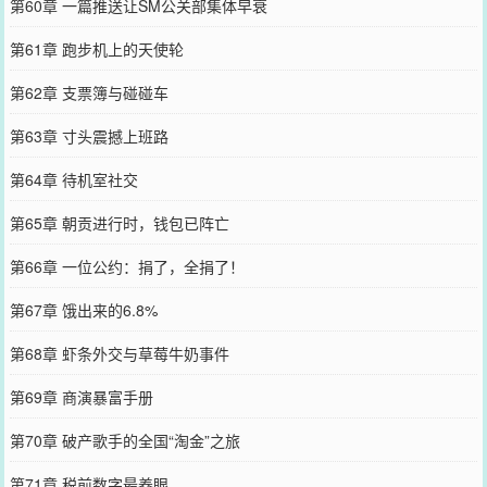
第60章 一篇推送让SM公关部集体早衰
第61章 跑步机上的天使轮
第62章 支票簿与碰碰车
第63章 寸头震撼上班路
第64章 待机室社交
第65章 朝贡进行时，钱包已阵亡
第66章 一位公约：捐了，全捐了！
第67章 饿出来的6.8%
第68章 虾条外交与草莓牛奶事件
第69章 商演暴富手册
第70章 破产歌手的全国“淘金”之旅
第71章 税前数字最养眼