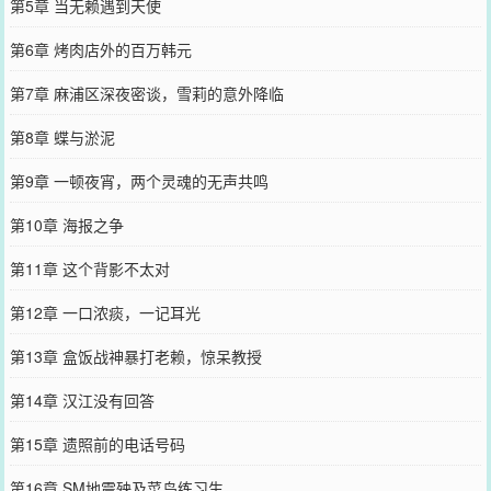
第5章 当无赖遇到天使
第6章 烤肉店外的百万韩元
第7章 麻浦区深夜密谈，雪莉的意外降临
第8章 蝶与淤泥
第9章 一顿夜宵，两个灵魂的无声共鸣
第10章 海报之争
第11章 这个背影不太对
第12章 一口浓痰，一记耳光
第13章 盒饭战神暴打老赖，惊呆教授
第14章 汉江没有回答
第15章 遗照前的电话号码
第16章 SM地震殃及菜鸟练习生