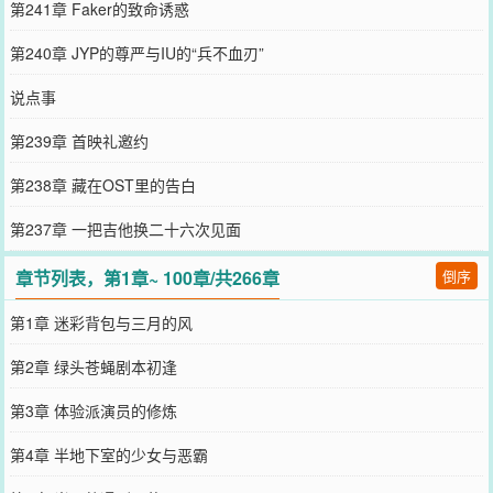
第241章 Faker的致命诱惑
第240章 JYP的尊严与IU的“兵不血刃”
说点事
第239章 首映礼邀约
第238章 藏在OST里的告白
第237章 一把吉他换二十六次见面
章节列表，第1章~ 100章/共266章
倒序
第1章 迷彩背包与三月的风
第2章 绿头苍蝇剧本初逢
第3章 体验派演员的修炼
第4章 半地下室的少女与恶霸