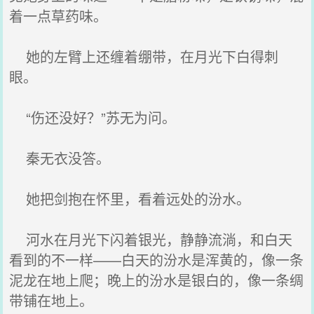
着一点草药味。
她的左臂上还缠着绷带，在月光下白得刺
眼。
“伤还没好？”苏无为问。
秦无衣没答。
她把剑抱在怀里，看着远处的汾水。
河水在月光下闪着银光，静静流淌，和白天
看到的不一样——白天的汾水是浑黄的，像一条
泥龙在地上爬；晚上的汾水是银白的，像一条绸
带铺在地上。