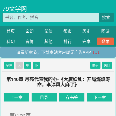
79文学网
搜索
首页
玄幻
武侠
都市
历史
网游
科幻
言情
其他
排行
完本
登录
追看新章节，下载本站客户端无广告APP
↓↓↓
字体
大
中
小
换手
关灯
第140章 月亮代表我的心-《大唐妖乱：开局燃烧寿
命，李淳风人麻了》
上一章
目录
存书签
下一章
第(1/3)页