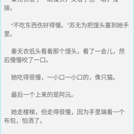
接。
“不吃东西伤好得慢。”苏无为把馒头塞到她手
里。
秦无衣低头看着那个馒头，看了一会儿，然
后慢慢咬了一口。
她吃得很慢，一小口一小口的，像只猫。
最后一个上来的是阿沅。
她走楼梯，但走得很慢，因为手里端着一个
布包，怕洒了。