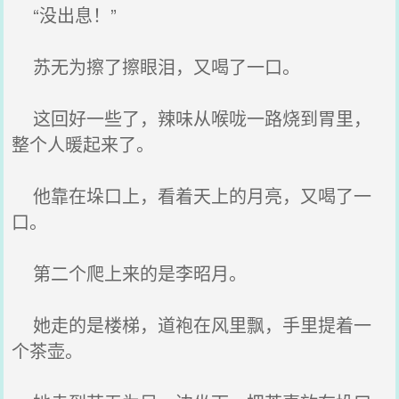
“没出息！”
苏无为擦了擦眼泪，又喝了一口。
这回好一些了，辣味从喉咙一路烧到胃里，
整个人暖起来了。
他靠在垛口上，看着天上的月亮，又喝了一
口。
第二个爬上来的是李昭月。
她走的是楼梯，道袍在风里飘，手里提着一
个茶壶。