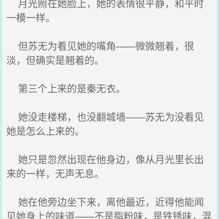
月光照在她脸上，她的表情很平静，和平时
一模一样。
但苏无为看见她的嘴角——微微翘着，很
淡，但确实是翘着的。
第三个上来的是秦无衣。
她没走楼梯，也没翻城墙——苏无为没看见
她是怎么上来的。
她只是忽然出现在他身边，像从月光里长出
来的一样，无声无息。
她在他旁边坐下来，离他最近，近得他能闻
见她身上的味道——不是脂粉味，是铁锈味，混