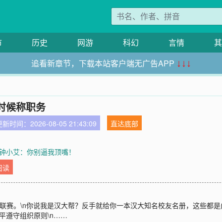
市
历史
网游
科幻
言情
其
追看新章节，下载本站客户端无广告APP
↓↓↓
时候称职务
新时间：2026-08-05 21:43:09
直达底部
章 钟小艾：你别逼我顶嘴！
阅读
超联赛。\n你说我是汉大帮？反手就给你一本汉大知名校友名册，这些都
亮平遵守组织原则\n……