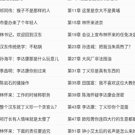
章 祁同伟：猴子不是那样的人
第11章 这里是京大不是黄埔
章 市委办来了个年轻人
第15章 林怀来进京
章 林书记，欢迎回到汉东
第19章 会议上宣布林怀来的任免决
章 汉东传统绝学：不粘锅
第23章 孙连城：把我当朱高煦了？
章 孙海平：李达康那是什么玩意儿
第27章 大风厂非法囤油
章 季昌明：李达康你别过来
第31章 丁义珍是真有东西的
 陈岩石的骚操作
第35章 田国富：我不喜欢这位大教
章 林怀来：工作的时候称职务
第39章 陈海怀疑李达康会泄密
章 整个汉东就丁义珍一个贪官么？
第43章 李达康：丁义珍你个混蛋
章 祁厅长有人情味就是太傻了
第47章 欧阳菁你连四大行的生意都
章 林怀来：下面的责任要追究
第51章 钟小艾太后的名声是怎么来