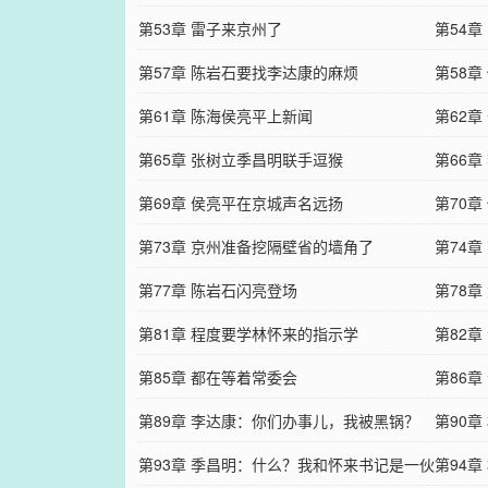
第53章 雷子来京州了
第54
第57章 陈岩石要找李达康的麻烦
第58
第61章 陈海侯亮平上新闻
粮？
第62
第65章 张树立季昌明联手逗猴
付我们
第66章
第69章 侯亮平在京城声名远扬
第70
第73章 京州准备挖隔壁省的墙角了
第74
第77章 陈岩石闪亮登场
第78
第81章 程度要学林怀来的指示学
第82章
第85章 都在等着常委会
第86
第89章 李达康：你们办事儿，我被黑锅？
第90
第93章 季昌明：什么？我和怀来书记是一伙
第94