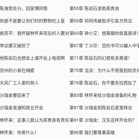
章 陈海受处分，回家博同情
第55章 陈岩石求助高育良
章 你是不是要让你们村的野狗吃上皇
第59章 祁同伟被批评引各方热议
章 侯亮平：我怀疑林怀来背后的人要对
第63章 钟小艾：想离婚你就直接讲
钟家了
 李达康又破防了
第67章 丁义珍：您的书可以编入中
章 他陈岩石也想去上课开会上电视啊
了
第71章 陈岩石的幻想有多离谱！
章 京州的小弟在隔壁
第75章 当涂：为什么不把我划给京
章 大风厂工人里的熟人
第79章 陈岩石，你不要东拉西扯了
 沙瑞金要回来了
第83章 林怀来给沙瑞金准备的礼物
章 沙瑞金发通知周五开会
第87章 沙瑞金到陈岩石家里拜访
章 林怀来：这事儿我认为高育良有责任
第91章 沙瑞金：汉东这样开会的？
章 林怀来：你笑什么！
第95章 我们要尊重英雄