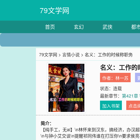
79文学网
首页
玄幻
武侠
都
79文学网
>
言情小说
> 名义：工作的时候称职务
名义：工作的
作者：
林一苏
更
状态：连载
最新章节：
第421
加入书架
点击
简介：
【纯手工，无ai】\n林怀来到汉东，搞经济，办汉
\n与钟小艾交谈\n提醒祁同伟谁在打压你\n要求侯