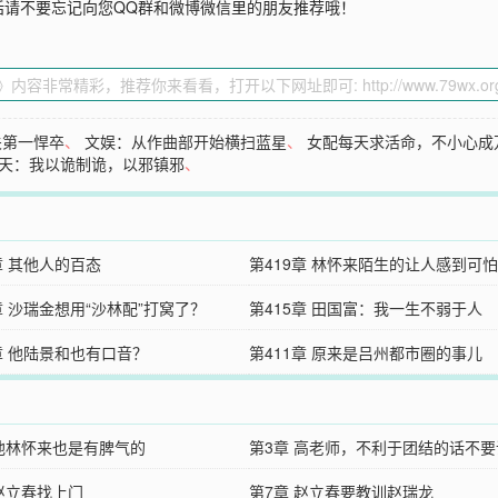
话请不要忘记向您QQ群和微博微信里的朋友推荐哦！
关第一悍卒
、
文娱：从作曲部开始横扫蓝星
、
女配每天求活命，不小心成
天：我以诡制诡，以邪镇邪
、
章 其他人的百态
第419章 林怀来陌生的让人感到可怕
章 沙瑞金想用“沙林配”打窝了？
第415章 田国富：我一生不弱于人
章 他陆景和也有口音？
第411章 原来是吕州都市圈的事儿
 他林怀来也是有脾气的
第3章 高老师，不利于团结的话不要
 赵立春找上门
天罡
第7章 赵立春要教训赵瑞龙