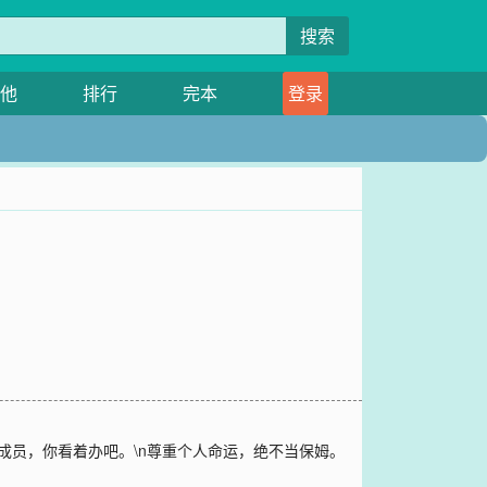
搜索
他
排行
完本
登录
是成员，你看着办吧。\n尊重个人命运，绝不当保姆。