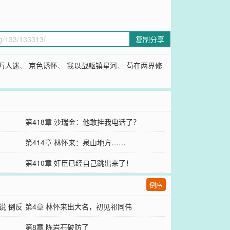
复制分享
万人迷
、
京色诱怀
、
我以战躯镇星河
、
苟在两界修
第418章 沙瑞金：他敢挂我电话了？
第414章 林怀来：泉山地方……
第410章 奸臣已经自己跳出来了！
倒序
说 倒反
第4章 林怀来出大名，初见祁同伟
第8章 陈岩石破防了