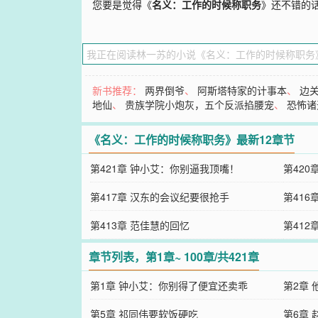
您要是觉得《
名义：工作的时候称职务
》还不错的
新书推荐：
两界倒爷
、
阿斯塔特家的计事本
、
边
地仙
、
贵族学院小炮灰，五个反派掐腰宠
、
恐怖诸
《名义：工作的时候称职务》最新12章节
第421章 钟小艾：你别逼我顶嘴！
第420
第417章 汉东的会议纪要很抢手
第416
第413章 范佳慧的回忆
第412
章节列表，第1章~ 100章/共421章
第1章 钟小艾：你别得了便宜还卖乖
第2章
第5章 祁同伟要软饭硬吃
第6章