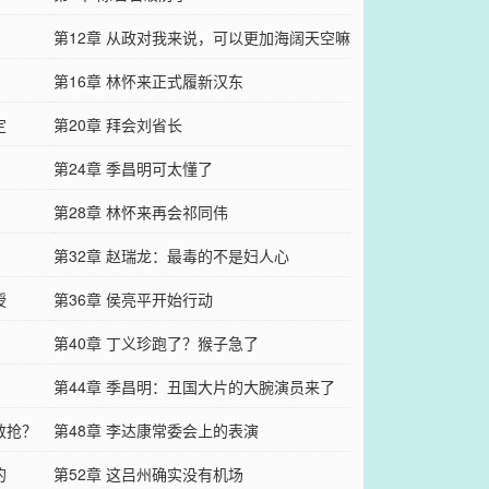
第12章 从政对我来说，可以更加海阔天空嘛
第16章 林怀来正式履新汉东
定
第20章 拜会刘省长
第24章 季昌明可太懂了
第28章 林怀来再会祁同伟
第32章 赵瑞龙：最毒的不是妇人心
授
第36章 侯亮平开始行动
第40章 丁义珍跑了？猴子急了
第44章 季昌明：丑国大片的大腕演员来了
敢抢？
第48章 李达康常委会上的表演
的
第52章 这吕州确实没有机场