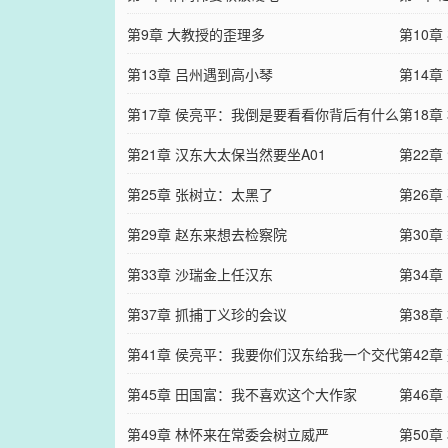
第9章 大教授的歪理多
第10
第13章 吕州遇到高小琴
第14
第17章 侯亮平：我倒是要看看你背后有什么
第18
人
第21章 汉东大太保当然要坐A01
第22
第25章 张树立：太黑了
第26
第29章 赵东来想去检察院
第30
第33章 沙瑞金上任汉东
第34章
第37章 抓捕丁义珍的会议
第38
第41章 侯亮平：我要你们汉东给我一个交代
第42
第45章 田国富：我不喜欢这个大作家
第46
第49章 林怀来在常委会树立威严
第50