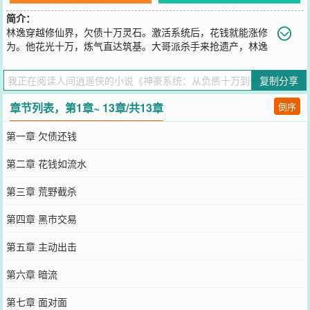
简介：
林逸穿越修仙界，欠债十万灵石。激活系统后，花钱就能涨修
为。他花光十万，炼气直达筑基。大哥派杀手来抢遗产，林逸
掏出五十万透支额度：“来，咱们慢慢花。”
您要是觉得《
神豪系统：从负债十万到仙帝
》还不错的话请不要忘记
复制分享
向您QQ群和微博微信里的朋友推荐哦！
章节列表，第1章~ 13章/共13章
倒序
第一章 欠债还钱
第二章 花钱如流水
第三章 荒野截杀
第四章 黑市交易
第五章 主动出击
第六章 暗流
第七章 面对面