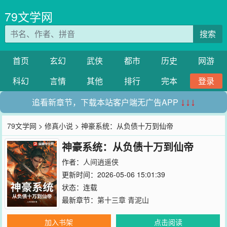
79文学网
搜索
首页
玄幻
武侠
都市
历史
网游
科幻
言情
其他
排行
完本
登录
追看新章节，下载本站客户端无广告APP
↓↓↓
79文学网
>
修真小说
> 神豪系统：从负债十万到仙帝
神豪系统：从负债十万到仙帝
作者：
人间逍遥侠
更新时间：2026-05-06 15:01:39
状态：连载
最新章节：
第十三章 青泥山
加入书架
点击阅读