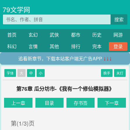
79文学网
搜索
首页
玄幻
武侠
都市
历史
网游
科幻
言情
其他
排行
完本
登录
追看新章节，下载本站客户端无广告APP
↓↓↓
字体
大
中
小
换手
关灯
第76章 瓜分坊市-《我有一个修仙模拟器》
上一章
目录
存书签
下一章
第(1/3)页