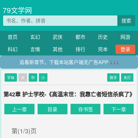
79文学网
搜索
首页
玄幻
武侠
都市
历史
网游
科幻
言情
其他
排行
完本
登录
追看新章节，下载本站客户端无广告APP
↓↓↓
字体
大
中
小
换手
关灯
第42章 护士学校-《高温末世：我靠亡者短信杀疯了》
上一章
目录
存书签
下一章
第(1/3)页