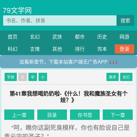
79文学网
搜索
首页
玄幻
武侠
都市
历史
网游
科幻
言情
其他
排行
完本
登录
追看新章节，下载本站客户端无广告APP
↓↓↓
字体
大
中
小
换手
关灯
第41章我想喝奶奶啦-《什么！我和魔族圣女有个
娃？》
上一章
目录
存书签
下一章
“呵，瞧你这副死臭模样，你也有脸说自己是
青云宗的圣子？”