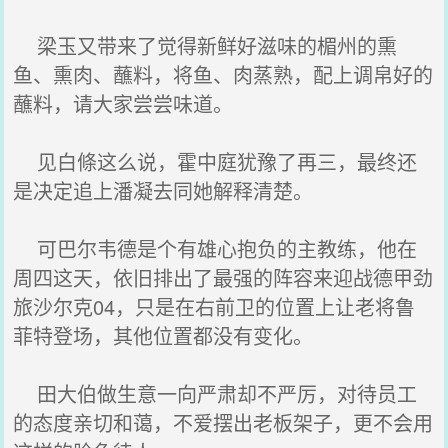
梁玉又带来了觉得新鲜好滋味的楣州的熏
鱼、熏肉、蘸料，将鱼、肉蒸熟，配上调帛好的
蘸料，请大家尝尝味道。
见白條这么说，霍中庭犹豫了再三，最终还
是决定追上潘凝去同她解释清楚。
可巴尔韦德是个有雄心抱负的主教练，他在
周四这天，依旧排出了最强的阵容来迎战德甲劲
旅沙尔克04，只是在右前卫的位置上让老将鲁
菲特登场，其他位置都没有变化。
田大伯做生意一向严肃却不严厉，对待员工
的态度亲切和蔼，不爱摆出老板架子，更不会用