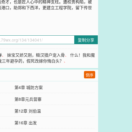
造奇才，也是匠人心中的精神支柱。遭权贵构陷，被
船港口，助郑和下西洋，更建立工程学院，留下传世
复制分享
惮
、
妹宝又娇又刚，糙汉猎户宠入骨
、
什么！我和魔
我三年避孕药，假死改嫁你悔白头？
、
倒序
第4章 城防方案
第8章元兵营寨
第12章 刘伯温
第16章 出发