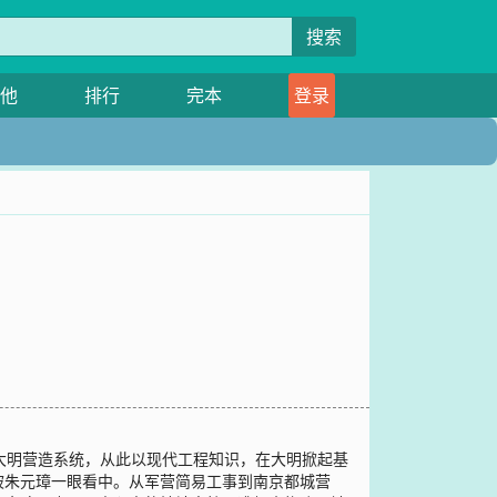
搜索
他
排行
完本
登录
大明营造系统，从此以现代工程知识，在大明掀起基
被朱元璋一眼看中。从军营简易工事到南京都城营