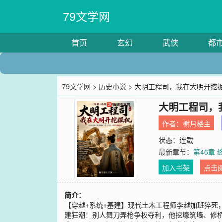
79文学网
首页
玄幻
武侠
都
79文学网
>
历史小说
> 大明工程司，我在大明开挖
大明工程司，
作者：
榭月楼主
状态：连载
最新章节：
第46章
加入书架
点击
简介：
【穿越+系统+基建】现代土木工程师李越加班猝
建狂潮！别人舞刀弄枪争权夺利，他挖壕筑墙、修