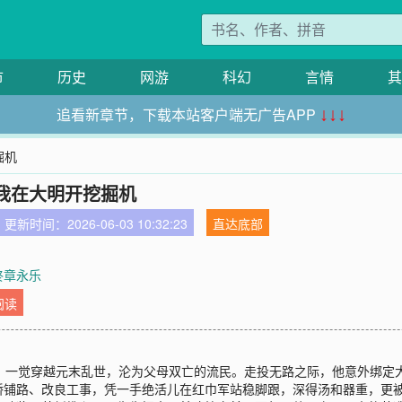
市
历史
网游
科幻
言情
其
追看新章节，下载本站客户端无广告APP
↓↓↓
掘机
我在大明开挖掘机
更新时间：2026-06-03 10:32:23
直达底部
 终章永乐
阅读
死，一觉穿越元末乱世，沦为父母双亡的流民。走投无路之际，他意外绑定
桥铺路、改良工事，凭一手绝活儿在红巾军站稳脚跟，深得汤和器重，更