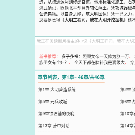
造，从疏通运河到修建官道，他用标准化施工、石
洪武猜忌，贬谪北平却意外辅佐燕王，凭攻城器械
营造典籍。以自身之能，筑大明国运！凭一己之力
您要是觉得《
大明工程司，我在大明开挖掘机
》还
新书推荐：
多子多福：照顾女帝一天修为涨一万
、
族圣女有个娃？
、
全天下都在脑补我是满级大
、
穿
章节列表，第1章~ 46章/共46章
第1章 大明营造系统
第2章
第5章 元兵攻城
第6章 
第9章铁匠铺的夜晚
第10
第13章 营中对话
第14