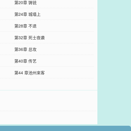
第20章 铸铳
第24章 城墙上
第28章 不退
第32章 死士夜袭
第36章 总攻
第40章 传艺
第44 章池州来客