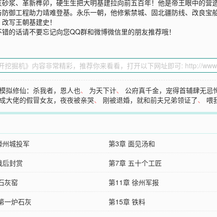
灰砂浆、革新榫卯，硬生生把大明基建拉向前五百年！他是帝王眼中的营
与防御工程助力靖难登基。永乐一朝，他修紫禁城、固北疆防线、改良宝
，改写王朝基建史！
不错的话请不要忘记向您QQ群和微博微信里的朋友推荐哦！
模拟修仙：杀我者，恩人也
、
为天下计
、
公府真千金，宠得首辅肆无忌
成大佬的假冒女友，夜夜被亲哭
、
刚被退婚，就和前夫兄弟领证了
、
喂
 濠州城投军
第3章 面见汤和
战后封赏
第7章 五十个工匠
章石灰窑
第11章 徐州军报
章第一炉石灰
第15章 铁料