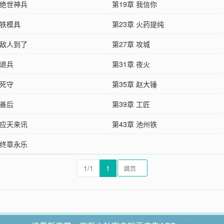
 绝世神兵
第19章 我信你
 铁模具
第23章 火药提纯
 敌人到了
第27章 攻城
 退兵
第31章 夜火
 死守
第35章 赵大锤
 善后
第39章 工匠
 应天来讯
第43章 池州铁
 终章永乐
1/1
1