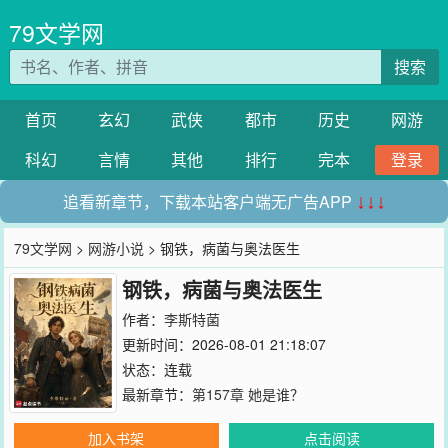
79文学网
搜索
首页
玄幻
武侠
都市
历史
网游
科幻
言情
其他
排行
完本
登录
追看新章节，下载本站客户端无广告APP
↓↓↓
79文学网
>
网游小说
> 钢铁，病菌与奥法医生
钢铁，病菌与奥法医生
作者：
李斯特菌
更新时间：2026-08-01 21:18:07
状态：连载
最新章节：
第157章 她是谁？
加入书架
点击阅读