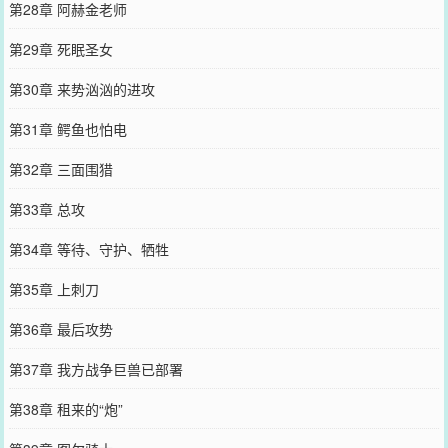
第28章 阿赫金老师
第29章 死眠圣女
第30章 来势汹汹的进攻
第31章 鳄鱼也怕电
第32章 三面围猎
第33章 总攻
第34章 等待、守护、牺牲
第35章 上刺刀
第36章 最后攻势
第37章 我方战争巨兽已部署
第38章 租来的“炮”