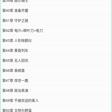
第39章 图尔骑士
第40章 准备开腹
第41章 守护之链
第42章 电爪+柳叶刀=电刀
第43章 人形除颤仪
第44章 黄昏列车
第45章 无人回讯
第46章 香槟堡
第47章 惊世一跪
第48章 政治表演
第49章 不被欢迎的客人
第50章 文明与野蛮