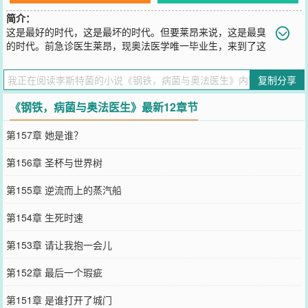
简介：
这是最好的时代，这是最坏的时代。但要莱昂来说，这是最臭
的时代。前急诊医生莱昂，现奥法医学唯一毕业生，来到了这
个奥法与蒸汽并存的世界。他本打算凭着超前的医学知识和奥法的生
产力，顺手客串一回“现代医学之父”。防护学派的护盾术？刚好用来
复制分享
罩出无尘结界。元能学派的燃烧之手？刚好用来消毒手术器械。嬗变
学派的物质变换？刚好用来手搓生理盐水。他还遇到了被称作“死眠圣
《钢铁，病菌与奥法医生》最新12章节
女”的女孩，其双手所触，任何活物都会安然睡去，再不醒来。莱昂的
第一反应是：“全身无菌？！这是上好的手术助手啊。”但他很快发现
第157章 她是谁？
——上一秒从死神手里抢回的士兵，转头又倒在了冲锋的路上。工厂
主依旧贪婪，新贵族依旧傲慢，普通人依旧沉默。世界已经病入膏
第156章 圣杯与世界树
肓。于是医者戴上皇冠，准备亲自动手术。
您要是觉得《
钢铁，病菌与奥法医生
》还不错的话请不要忘记向您QQ
第155章 逆流而上的蒸汽船
群和微博微信里的朋友推荐哦！
第154章 生死时速
第153章 请让我抱一会儿
第152章 最后一个瑕疵
第151章 是谁打开了城门