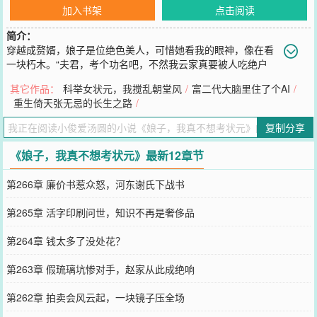
加入书架
点击阅读
简介：
穿越成赘婿，娘子是位绝色美人，可惜她看我的眼神，像在看
一块朽木。“夫君，考个功名吧，不然我云家真要被人吃绝户
了。”她叹气。我，一个精通历史与社会学的现代博士，看着书上那些
其它作品：
科举女状元，我搅乱朝堂风
/
富二代大脑里住了个AI
/
“之乎者也”和简单的数理题，陷入了沉思。这玩意儿……需要考？好
重生倚天张无忌的长生之路
/
吧，为了报答救命之恩，也为了不让美人娘子失望，我只好收起我的
咸鱼心，勉强……去屠个榜吧。
复制分享
您要是觉得《
娘子，我真不想考状元
》还不错的话请不要忘记向您QQ
群和微博微信里的朋友推荐哦！
《娘子，我真不想考状元》最新12章节
第266章 廉价书惹众怒，河东谢氏下战书
第265章 活字印刷问世，知识不再是奢侈品
第264章 钱太多了没处花？
第263章 假琉璃坑惨对手，赵家从此成绝响
第262章 拍卖会风云起，一块镜子压全场