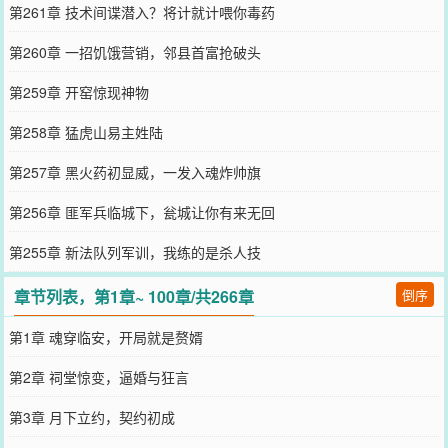
第261章 技术间谍潜入？将计就计喂你毒药
第260章 一招饥饿营销，邻县首富抢破头
第259章 开窑惊现神物
第258章 猛虎山易主姓陆
第257章 黑火药初显威，一发入魂炸帅旗
第256章 匪军兵临城下，瓮城让你有来无回
第255章 新法队列军训，我练的是杀人技
章节列表，第1章~ 100章/共266章
倒序
第1章 魂穿临安，开局就是赘婿
第2章 祠堂惊变，逼婚与狂言
第3章 月下立约，契约初成