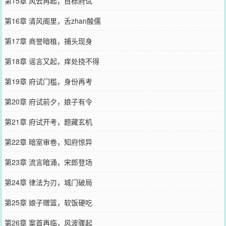
第15章 风云再起，目标府试
第16章 清风阁里，舌zhan酸儒
第17章 商誉暗植，捕头现身
第18章 谣言又起，痒处挠不得
第19章 府试门槛，身份再考
第20章 府试前夕，娘子有令
第21章 府试开考，题藏玄机
第22章 暗室审卷，知府惊异
第23章 流言暗涌，宋郎登场
第24章 律法为刃，城门破局
第25章 娘子赠篮，软饭硬吃
第26章 案首再临，风波骤起