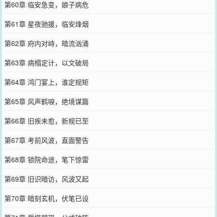
第60章 临安急变，娘子病危
第61章 星夜驰援，临安烽烟
第62章 府内对峙，暗流汹涌
第63章 病榻定计，以文破局
第64章 鸿门宴上，谁定规矩
第65章 风声鹤唳，绝境谋篇
第66章 旧疾未愈，新规已至
第67章 考前风波，直面警告
第68章 锁院命途，笔下惊雷
第69章 旧识暗访，风波又起
第70章 暗刻玄机，伏笔已设