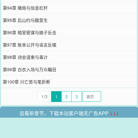
第94章 赌局与信息杠杆
第95章 后山约与醋意生
第96章 暗室密谋与娘子反击
第97章 账本公开与谣言反噬
第98章 诗会请柬与毒计
第99章 白衣入场与万众瞩目
第100章 兴亡苦与笔折断
1/3
1
2
3
追看新章节，下载本站客户端无广告APP
↓↓↓
本站所有收录的内容均来自互联网，如有侵权我们将尽快删除。
网站地图