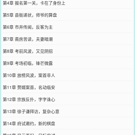
第4章 报名第一关，卡在了身份上
第5章 县衙递状，师爷的算盘
第6章 市井传闻，反客为主
第7章 斋房苦读，夫妻暗潮
第8章 考前风波，又见阴招
第9章 考场初临，锋芒微露
第10章 放榜风波，案首非人
第11章 赘婿案首，名动临安
第12章 宗族反扑，字字诛心
第13章 徐子谦拜访，复杂心意
第14章 府试邀约，新的棋盘