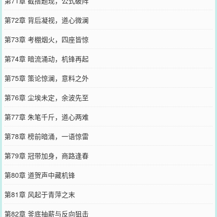
第71章 截搭题现，公式破阵
第72章 背后凝视，道心微澜
第73章 考棚烟火，四座皆惊
第74章 暗流涌动，机锋再起
第75章 策论惊澜，意料之外
第76章 尘埃未定，余波先至
第77章 朱笔千斤，道心两难
第78章 榜前暗涌，一语惊雷
第79章 冠带加身，商路逢春
第80章 道贺声中藏机锋
第81章 风起于青萍之末
第82章 釜底抽薪与反向狙击