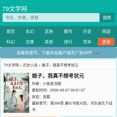
79文学网
搜索
首页
玄幻
武侠
都市
历史
网游
科幻
言情
其他
排行
完本
登录
追看新章节，下载本站客户端无广告APP
↓↓↓
79文学网
>
历史小说
> 娘子，我真不想考状元
娘子，我真不想考状元
作者：
小俊爱汤圆
更新时间：2026-08-07 09:51:07
状态：连载
最新章节：
第266章 廉价书惹众怒，河东谢氏下战
书