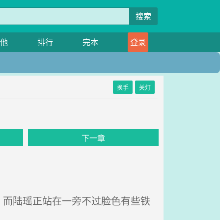
搜索
他
排行
完本
登录
换手
关灯
下一章
而陆瑶正站在一旁不过脸色有些铁