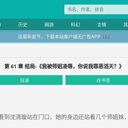
市
历史
网游
科幻
言情
其
追看新章节，下载本站客户端无广告APP
↓↓↓
第 61 章 结局-《我被师姐凌辱，你说我罪恶滔天？》
目录
存书签
到沈清璇站在门口，她的身边还站着几个师姐妹，