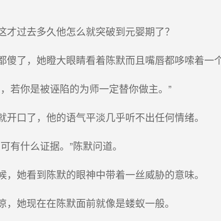
这才过去多久他怎么就突破到元婴期了？
傻了，她瞪大眼睛看着陈默而且嘴唇都哆嗦着一
，若你是被诬陷的为师一定替你做主。”
开口了，他的语气平淡几乎听不出任何情绪。
可有什么证据。”陈默问道。
，她看到陈默的眼神中带着一丝威胁的意味。
凉，她现在在陈默面前就像是蝼蚁一般。