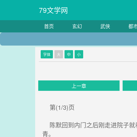
79文学网
首页
玄幻
武侠
都
字体
大
中
小
上一章
第(1/3)页
陈默回到内门之后刚走进院子就看
青。