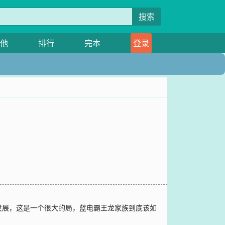
搜索
他
排行
完本
登录
发展，这是一个很大的局，蓝电霸王龙家族到底该如