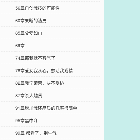
56章自创魂技的可能性
60章果断的渣男
65章父爱如山
69章
74章那我就不客气了
78章爱女我从心，想活我戏精
82章我宁荣荣，决不妥协
87章杀人越货
91章增加魂环品质的几率很简单
95章黑中介
99章 都看了，别生气