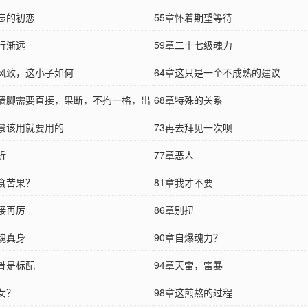
难忘的初恋
55章怀着期望等待
渐行渐远
59章二十七级魂力
宁风致，这小子如何
64章这只是一个不成熟的建议
挖墙脚需要直接，果断，不拘一格，出
68章特殊的关系
背景该用就要用的
73再去拜见一次呗
折
77章恶人
自食苦果？
81章我才不要
再接再厉
86章别扭
兽魂真身
90章自爆魂力？
魂骨是标配
94章天雷，雷暴
女？
98章这煎熬的过程