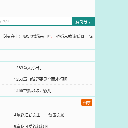
复制分享
、
甜妻在上：顾少宠婚进行时
、
拒婚总裁请低调
、
镯
1263章大打出手
1259章自然是要见个面才行啊
1255章紫珍珠，影儿
倒序
4章彩虹屁之王——蚀雷之龙
8章我可爱的叔叔啊