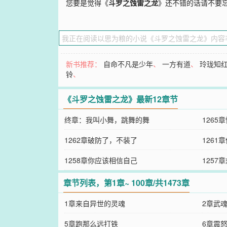
您要是觉得《
斗罗之蚀雷之龙
》还不错的话请不要
新书推荐：
自命不凡是少年
、
一方有道
、
玲珑知
铃
、
《斗罗之蚀雷之龙》最新12章节
终章：我叫小舞，跳舞的舞
1265
1262章破防了，不装了
1261
1258章你应该相信自己
1257
章节列表，第1章~ 100章/共1473章
1章来自异世的灵魂
2章武
5章跑那么远打铁
6章震