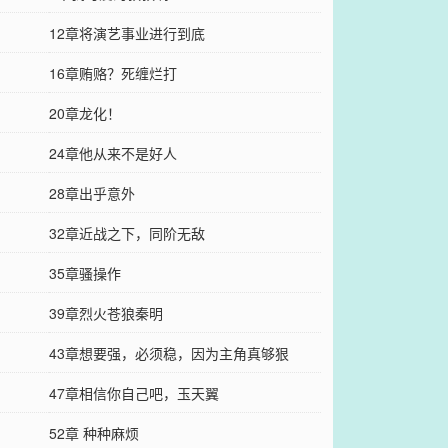
12章将演艺事业进行到底
16章贿赂？死缠烂打
20章龙化！
24章他从来不是好人
28章出乎意外
32章近战之下，同阶无敌
35章骚操作
39章烈火苍狼秦明
43章想要强，必须稳，因为主角真够狠
47章相信你自己吧，玉天翼
52章 种种麻烦