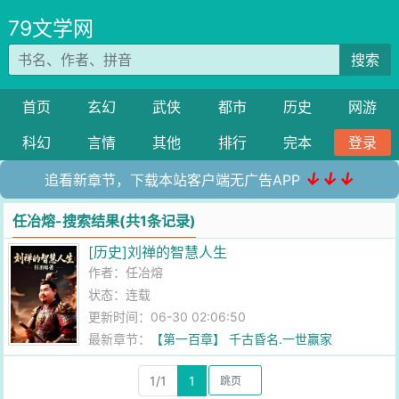
79文学网
搜索
首页
玄幻
武侠
都市
历史
网游
科幻
言情
其他
排行
完本
登录
↓↓↓
追看新章节，下载本站客户端无广告APP
任冶熔-搜索结果(共1条记录)
[历史]刘禅的智慧人生
作者：
任冶熔
状态：连载
更新时间：06-30 02:06:50
最新章节：
【第一百章】 千古昏名.一世赢家
1/1
1