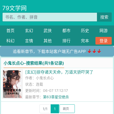
79文学网
搜索
首页
玄幻
武侠
都市
历史
网游
科幻
言情
其他
排行
完本
登录
↓↓↓
追看新章节，下载本站客户端无广告APP
小鬼长点心-搜索结果(共1条记录)
[玄幻]掠夺诸天天命，万道天骄吓哭了
作者：
小鬼长点心
状态：连载
更新时间：06-07 17:12:17
最新章节：
第63章星空绝杀
1/1
1