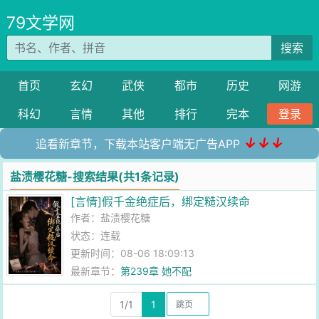
79文学网
搜索
首页
玄幻
武侠
都市
历史
网游
科幻
言情
其他
排行
完本
登录
↓↓↓
追看新章节，下载本站客户端无广告APP
盐渍樱花糖-搜索结果(共1条记录)
[言情]假千金绝症后，绑定糙汉续命
作者：
盐渍樱花糖
状态：连载
更新时间：08-06 18:09:13
最新章节：
第239章 她不配
1/1
1