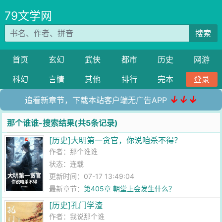
79文学网
搜索
首页
玄幻
武侠
都市
历史
网游
科幻
言情
其他
排行
完本
登录
↓↓↓
追看新章节，下载本站客户端无广告APP
那个谁谁-搜索结果(共5条记录)
[历史]大明第一贪官，你说咱杀不得？
作者：
那个谁谁
状态：连载
更新时间：07-17 13:49:04
最新章节：
第405章 朝堂上会发生什么？
[历史]孔门学渣
作者：
我说那个谁