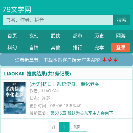
79文学网
搜索
首页
玄幻
武侠
都市
历史
网游
科幻
言情
其他
排行
完本
登录
↓↓↓
追看新章节，下载本站客户端无广告APP
LIAOKAll-搜索结果(共1条记录)
[历史]抗日：系统傍身，奉化老乡
作者：
LIAOKAll
状态：连载
更新时间：08-06 18:53:49
最新章节：
第575章 我认为关东军主力会南下
1/1
1