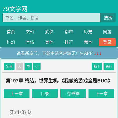
79文学网
搜索
首页
玄幻
武侠
都市
历史
网游
科幻
言情
其他
排行
完本
登录
追看新章节，下载本站客户端无广告APP
↓↓↓
字体
大
中
小
换手
关灯
第197章 终结，世界生机-《我做的游戏全是BUG》
上一章
目录
存书签
下一章
第(1/3)页