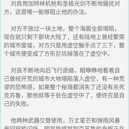
刘良用加特林机枪和圣极光剑不断地骚扰对
方，这是唯一能够阻止他的办法。
对方不放过一块土地，整个海面全部塌陷，
现在就只剩下那块大陆了，还有陆地上曾经繁荣
的城市废墟，对方只是用虚空触手点了三下，整
个城市便变成了方形巨坑掉落在了虚空中。
刘良不断地向后飞行退缩，眼睁睁地看着自
己曾经开荒的城市大地塌陷落入虚空，有一种荒
谬的恐怖感，如果整个秘境都消失了还没有杀死
克苏鲁，那他就等于处在虚空中了，便终究是自
己的失败。
他两种武器交替使用，万丈星芒和弹雨风暴
来回穿梭闪烁，明显能感觉到克苏鲁的身躯正在