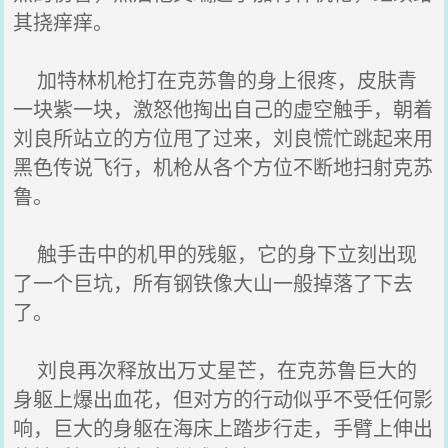
其挠痒痒。
加特林机枪打在克苏鲁的身上很疼，皮肤青
一块紫一块，激怒他掏出自己的虚空触手，朝着
刘良所站立的方位甩了过来，刘良慌忙跳起来用
黑色传说飞行，机枪从各个方位不断地扫射克苏
鲁。
触手击中的机甲的残躯，它的身下立刻出现
了一个巨坑，所有钢铁像大山一般掉落了下去
了。
刘良再次释放出万丈星芒，在克苏鲁巨大的
身躯上爆出血花，但对方的行动似乎不受任何影
响，巨大的身躯在海床上踏步行走，手臂上伸出