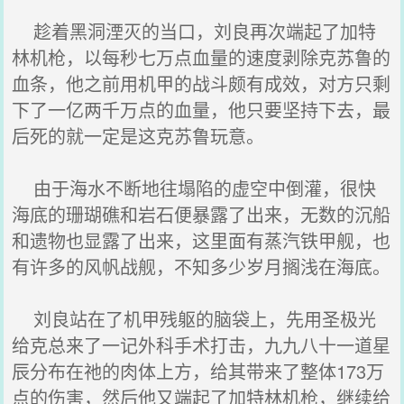
趁着黑洞湮灭的当口，刘良再次端起了加特
林机枪，以每秒七万点血量的速度剥除克苏鲁的
血条，他之前用机甲的战斗颇有成效，对方只剩
下了一亿两千万点的血量，他只要坚持下去，最
后死的就一定是这克苏鲁玩意。
由于海水不断地往塌陷的虚空中倒灌，很快
海底的珊瑚礁和岩石便暴露了出来，无数的沉船
和遗物也显露了出来，这里面有蒸汽铁甲舰，也
有许多的风帆战舰，不知多少岁月搁浅在海底。
刘良站在了机甲残躯的脑袋上，先用圣极光
给克总来了一记外科手术打击，九九八十一道星
辰分布在祂的肉体上方，给其带来了整体173万
点的伤害，然后他又端起了加特林机枪，继续给